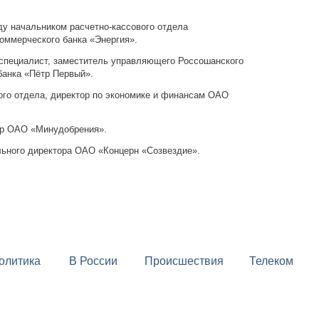
ду начальником расчетно-кассового отдела
оммерческого банка «Энергия».
й специалист, заместитель управляющего Россошанского
банка «Пётр Первый».
вого отдела, директор по экономике и финансам ОАО
тор ОАО «Минудобрения».
льного директора OAO «Концерн «Созвездие».
олитика
В России
Происшествия
Телеком