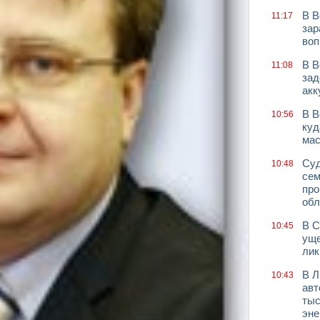
В В
11:17
зар
воп
В В
11:08
зад
акк
В В
10:56
куд
мас
Суд
10:48
сем
про
обл
В С
10:45
уще
лик
В Л
10:43
авт
тыс
эне