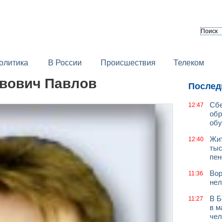
олитика
В России
Происшествия
Телеком
вович Павлов
Послед
Сбе
12:47
обр
обу
Жит
12:40
тыс
пен
Вор
11:36
нел
В Б
11:27
в м
чел