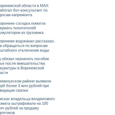
оронежской области в МАХ
аботал бот-консультант по
росам капремонта
оронеже соседка помогла
ержать похитителей
умуляторов из грузовика
оронеже водоканал рассказал,
а обращаться по вопросам
штабного отключения воды
 обязал назначить пособие
ье после вмешательства
куратуры в Воронежской
асти
емилукском районе выявили
рб более 3 млн рублей при
видации свалки
исках владельца вендингового
омата оштрафовали на 100
яч рублей за продажу
ргетиков