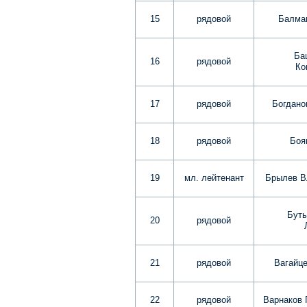
15
рядовой
Балмаг
Ба
16
рядовой
Ко
17
рядовой
Богдано
18
рядовой
Боя
19
мл. лейтенант
Брылев В
Буты
20
рядовой
21
рядовой
Вагайце
22
рядовой
Варнаков 