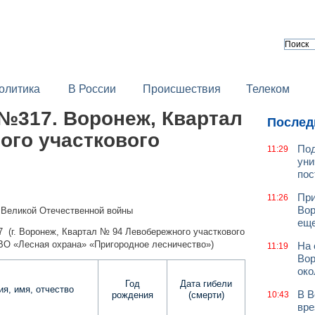
олитика
В России
Происшествия
Телеком
№317. Воронеж, Квартал
Послед
ого участкового
Под
11:29
уни
пос
При
11:26
Вор
 Великой Отечественной войны
еще
7 (г. Воронеж, Квартал № 94 Левобережного участкового
ВО «Лесная охрана» «Пригородное лесничество»)
На 
11:19
Вор
око
Год
Дата гибели
я, имя, отчество
В В
рождения
(смерти)
10:43
вре