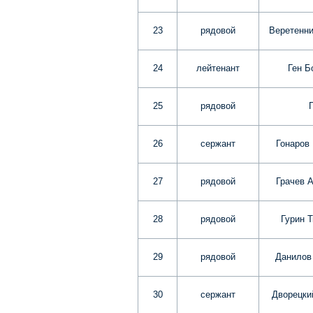
23
рядовой
Веретенни
24
лейтенант
Ген Б
25
рядовой
26
сержант
Гонаров
27
рядовой
Грачев 
28
рядовой
Гурин 
29
рядовой
Данилов
30
сержант
Дворецки