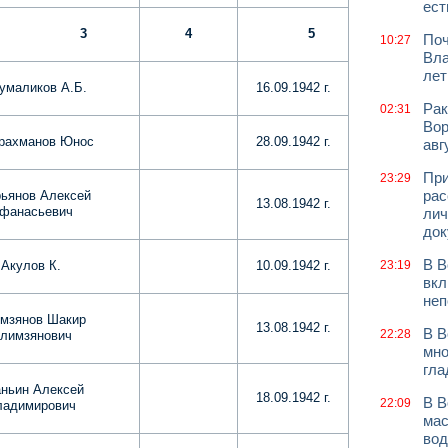
ест
3
4
5
Поч
10:27
Вла
лет
умаликов А.Б.
16.09.1942 г.
Рак
02:31
Вор
рахманов Юнос
28.09.1942 г.
авг
При
23:29
рас
ьянов Алексей
13.08.1942 г.
фанасьевич
лич
док
В В
Акулов К.
10.09.1942 г.
23:19
вкл
неп
мзянов Шакир
13.08.1942 г.
В В
22:28
лимзянович
мно
гла
ньин Алексей
18.09.1942 г.
В В
22:09
ладимирович
мас
вод