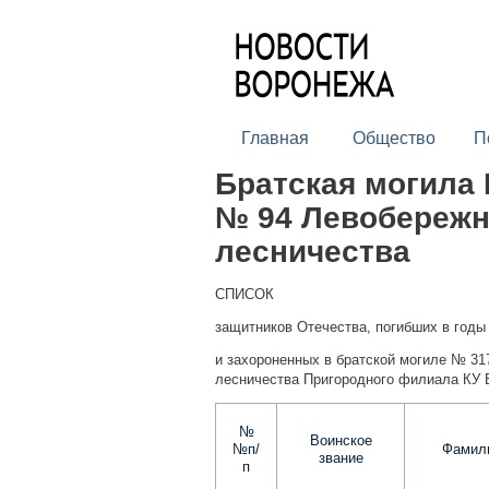
Главная
Общество
П
Братская могила 
№ 94 Левобережн
лесничества
СПИСОК
защитников Отечества, погибших в годы
и захороненных в братской могиле № 31
лесничества Пригородного филиала КУ 
№
Воинское
№п/
Фамили
звание
п