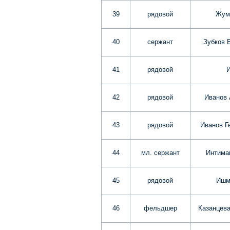
39
рядовой
Жум
40
сержант
Зубков 
41
рядовой
И
42
рядовой
Иванов 
43
рядовой
Иванов Г
44
мл. сержант
Интима
45
рядовой
Ишм
46
фельдшер
Казанцева