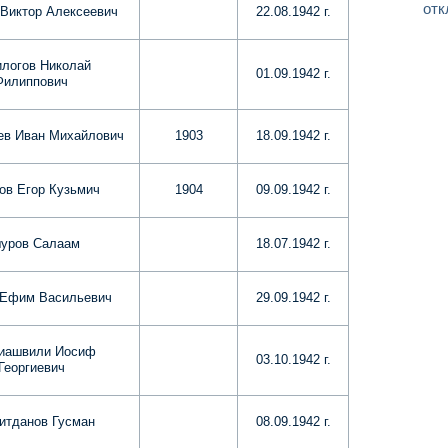
отк
Виктор Алексеевич
22.08.1942 г.
логов Николай
01.09.1942 г.
Филиппович
ев Иван Михайлович
1903
18.09.1942 г.
ов Егор Кузьмич
1904
09.09.1942 г.
уров Салаам
18.07.1942 г.
 Ефим Васильевич
29.09.1942 г.
иашвили Иосиф
03.10.1942 г.
Георгиевич
итданов Гусман
08.09.1942 г.