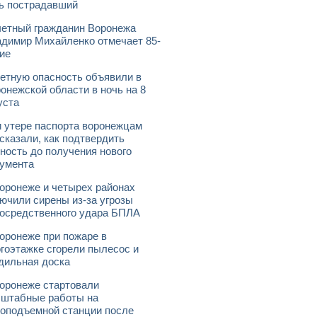
ь пострадавший
етный гражданин Воронежа
димир Михайленко отмечает 85-
ие
етную опасность объявили в
онежской области в ночь на 8
уста
 утере паспорта воронежцам
сказали, как подтвердить
ность до получения нового
умента
оронеже и четырех районах
ючили сирены из-за угрозы
осредственного удара БПЛА
оронеже при пожаре в
гоэтажке сгорели пылесос и
дильная доска
оронеже стартовали
штабные работы на
оподъемной станции после