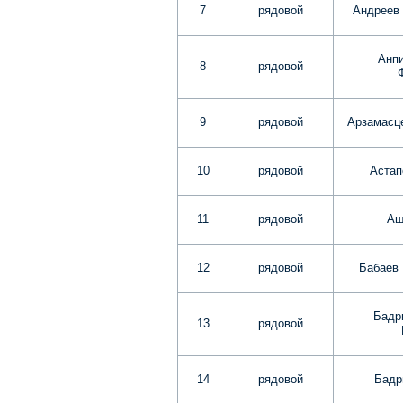
7
рядовой
Андреев 
Анпи
8
рядовой
9
рядовой
Арзамасц
10
рядовой
Астап
11
рядовой
Аш
12
рядовой
Бабаев
Бадр
13
рядовой
14
рядовой
Бадр